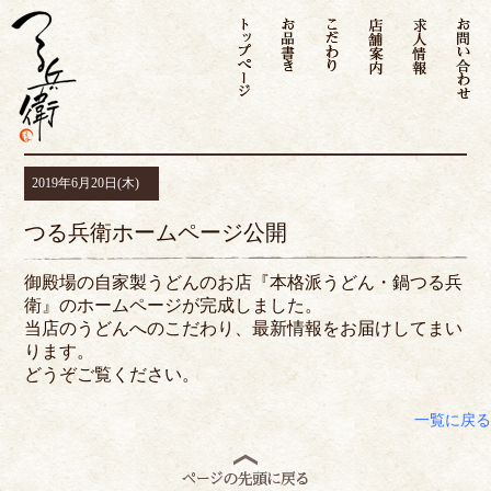
トップページ
お品書き
こだわり
店舗案内
求人情
2019年6月20日(木)
つる兵衛ホームページ公開
御殿場の自家製うどんのお店『本格派うどん・鍋つる兵
衛』のホームページが完成しました。
当店のうどんへのこだわり、最新情報をお届けしてまい
ります。
どうぞご覧ください。
一覧に戻る